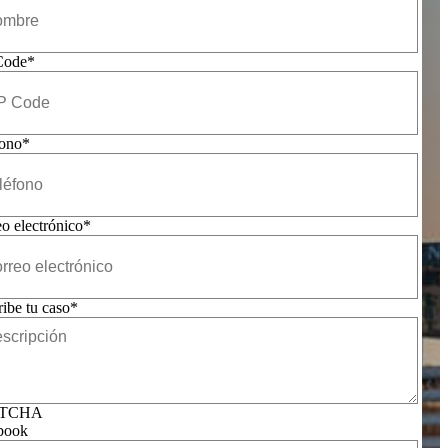
Code
*
fono
*
o electrónico
*
ibe tu caso
*
TCHA
book