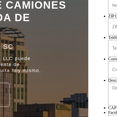
E CAMIONES
DA DE
ZIP 
Telé
, SC
, LLC puede
Corre
dente de
tuita hoy mismo.
Descr
CAP
Face