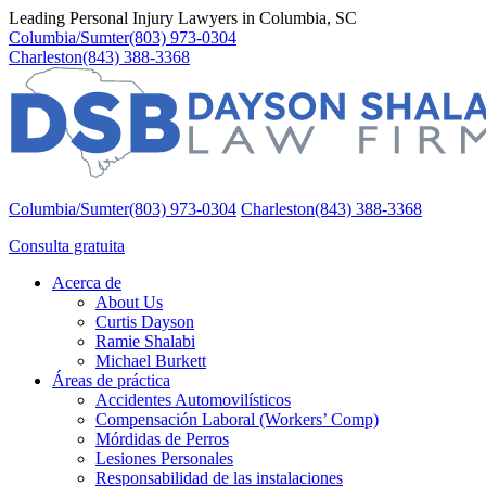
Leading Personal Injury Lawyers in Columbia, SC
Columbia/Sumter
(803) 973-0304
Charleston
(843) 388-3368
Columbia/Sumter
(803) 973-0304
Charleston
(843) 388-3368
Consulta gratuita
Acerca de
About Us
Curtis Dayson
Ramie Shalabi
Michael Burkett
Áreas de práctica
Accidentes Automovilísticos
Compensación Laboral (Workers’ Comp)
Mórdidas de Perros
Lesiones Personales
Responsabilidad de las instalaciones