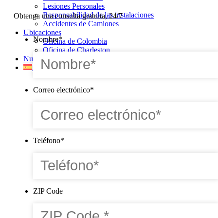
Lesiones Personales
Responsabilidad de las instalaciones
Obtenga una consulta gratuita, 24/7
Accidentes de Camiones
Ubicaciones
Nombre
*
Oficina de Colombia
Oficina de Charleston
Nuestros Resultados
Español
Correo electrónico
*
Teléfono
*
ZIP Code