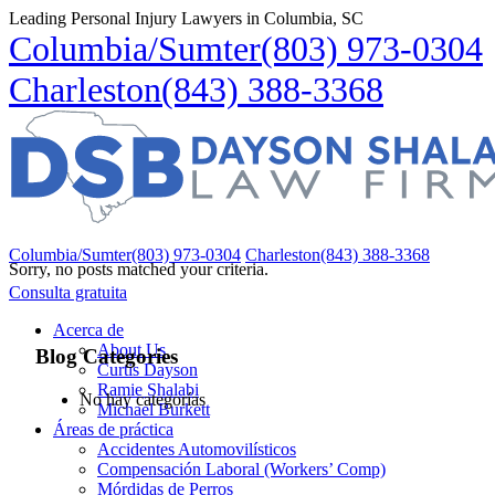
Leading Personal Injury Lawyers in Columbia, SC
Columbia/Sumter
(803) 973-0304
Charleston
(843) 388-3368
Columbia/Sumter
(803) 973-0304
Charleston
(843) 388-3368
Sorry, no posts matched your criteria.
Consulta gratuita
Acerca de
About Us
Blog Categories
Curtis Dayson
Ramie Shalabi
No hay categorías
Michael Burkett
Áreas de práctica
Accidentes Automovilísticos
Compensación Laboral (Workers’ Comp)
Mórdidas de Perros